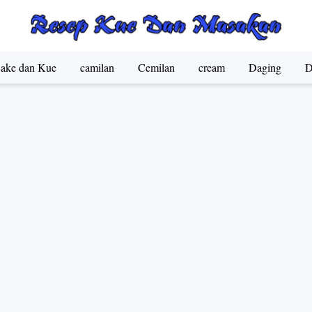
ake dan Kue
camilan
Cemilan
cream
Daging
D