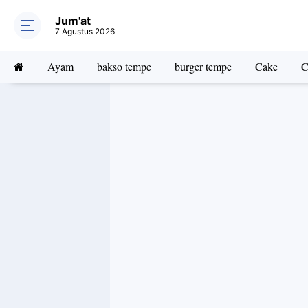
Jum'at
7 Agustus 2026
Ayam
bakso tempe
burger tempe
Cake
C